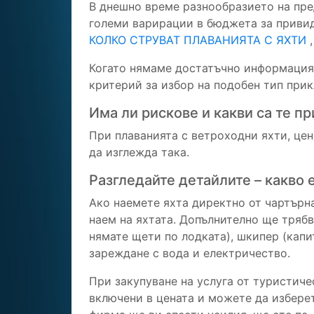
В днешно време разнообразието на пре
големи варирации в бюджета за привид
КОЛКО СТРУВАТ ПЛАВАНИЯТА С ЯХТИ
,
Когато нямаме достатъчно информация,
критерий за избор на подобен тип при
Има ли рискове и какви са те пр
При плаванията с ветроходни яхти, цен
да изглежда така.
Разгледайте детайлите – какво 
Ако наемете яхта директно от чартърн
наем на яхтата. Допълнително ще трябв
нямате щети по лодката), шкипер (капи
зарежданe с вода и електричество.
При закупуване на услуга от туристич
включени в цената и можете да изберет