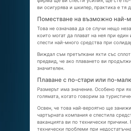
фирма ще ви спести усилия, ще сте по
ви осигурява и шкипер, практика е тя 
Поместване на възможно най-мн
Това не означава да се случи нещо нез
които могат да плават на нея при един
спести най-много средства при солида
Виждал съм претъпкани яхти със сплоте
предвид, че ако плаването ви продължи
значителен.
Плаване с по-стари или по-малк
Размерът има значение. Особено при ях
голямата, когато говорим за туристич
Освен, че това най-вероятно ще занижи
чартърната компания е спестила средс
ваканцията ви по технически причини. 
технически проблеми при недостатъчна