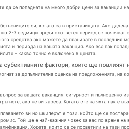
е да се попаднете на много добри цени за ваканции на 
бствениците си, когато са в пристанищата. Ако дадена
ално 2-3 седмици преди съответен период се появяват 
ного средства ако можете да планирате в последния мом
ията и периода на вашата ваканция. Ако все пак попад
лите – какво точно е включено в цената.
са субективните фактори, които ще повлияят
огнат за допълнителна оценка на предложенията, на к
 въпрос за вашата ваканция, сигурност и пълноценно из
тръгнете, ако не ви хареса. Когато сте на яхта пак е в
лаването ви но шкиперът е този, който ще се постара
омис. Той ще е най-важния човек за вас по време на 
валификация. Хората, които са се посветили на тази п