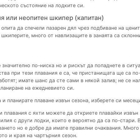
еското състояние на лодките си.
я или неопитен шкипер (капитан)
 опита да спечели пазарен дял чрез подбиване на ценит
 шкиперите, много от навлизащите в занаята са склонн
 е значително по-ниска но и рискът да попаднете в си
тва при тези плавания е са, че пристанищата ще са по
аботят; имате шанс да сте сами в някой залив; не се н
планиране на ежедневието си.
 и планирате плаване извън сезона, изберете си месеци
и плавания с яхти можете да откриете плавайки извън 
илия с други лодки, които е вероятно да са по-стари.
ането но е добре да имате правилни очаквания. Мног
ото и края на чартърния сезон.