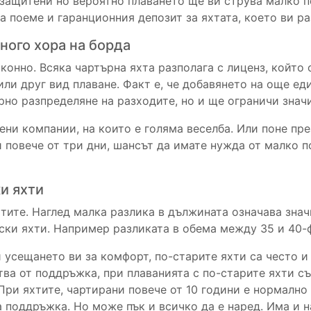
-защитени но вероятно плаването ще ви струва малко п
да поеме и гаранционния депозит за яхтата, което ви р
ого хора на борда
аконно. Всяка чартърна яхта разполага с лиценз, който
 или друг вид плаване. Факт е, че добавянето на още 
рно разпределяне на разходите, но и ще ограничи знач
ни компании, на които е голяма веселба. Или поне пре
 повече от три дни, шансът да имате нужда от малко 
и яхти
тите. Наглед малка разлика в дължината означава знач
ески яхти. Например разликата в обема между 35 и 40-
 усещането ви за комфорт, по-старите яхти са често и 
тва от поддръжка, при плаванията с по-старите яхти с
При яхтите, чартирани повече от 10 години е нормално
 поддръжка. Но може пък и всичко да е наред. Има и н