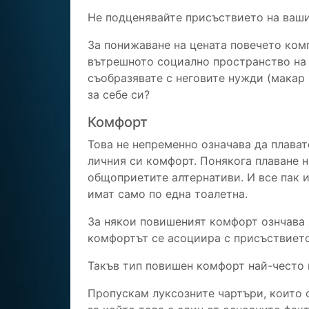
Не подценявайте присъствието на ваш
За понижаване на цената повечето комп
вътрешното социално пространство на в
съобразявате с неговите нужди (макар 
за себе си?
Комфорт
Това не непременно означава да плават
личния си комфорт. Понякога плаване 
общоприетите алтернативи. И все пак 
имат само по една тоалетна.
За някои повишеният комфорт ознчава я
комфортът се асоциира с присъствието 
Такъв тип повишен комфорт най-често 
Пропускам луксозните чартъри, които 