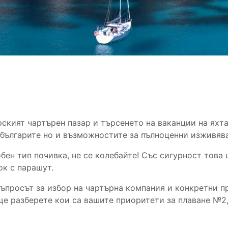
ският чартърен пазар и търсенето на ваканции на яхта
 българите но и възможностите за пълноценни изживяв
обен тип почивка, не се колебайте! Със сигурност това
ок с парашут.
въпросът за избор на чартърна компания и конкретни п
ще разберете кои са вашите приоритети за плаване №2,