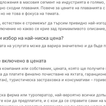
дложения в масовия сегмент на индустрията е голямо, 
но сходни плавания. Повече за цените на плаванията с
 но не това е фокуса на темата.
 естествен е стремежът да търсим привидно най-изго
ключение но какво се крие зад примамливото описание,
и избор на най-ниска цена?
ата на услугата може да варира значително и да бъде 
е включено в цената
а компания или собственик, цената, която ще получите
а да платите финално почистване на яхтата, гаранцион
тан), туристическа застраховка и консумативи – горив
еска фирма или туроператор, най-вероятно всички допъ
е кои да предплатите, и с кои да се справите сами на