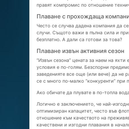
правят компромис по отношение технич
Плаване с прохождаща компани
Често се случва дадена компания да се
случи. Същото важи в пълна сила и при
безплатно. А дали са готови за това?
Плаване извън активния сезон
“Извън сезона” цената за наем на яхти
условия е по-голям. Безспорни предимс
заведенияте все още (или вече) да не р
се с много по-малко “конкуренти” при 
Ако обичате да плувате в по-топла вода
Логично е заключението, че най-изгодн
оптимизиран капацитет, често във флот
отношение към качеството на преживяв
качествени и изгодни плавания в начал