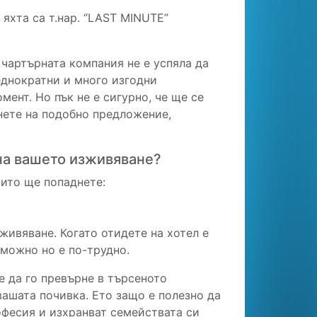
яхта са т.нар. “LAST MINUTE”
 чартърната компания не е успяла да
еднократни и много изгодни
ент. Но пък не е сигурно, че ще се
нете на подобно предложение,
 на вашето изживяване?
оито ще попаднете:
живяване. Когато отидете на хотел е
ъзможно но е по-трудно.
е да го превърне в търсеното
вашата почивка. Ето защо е полезно да
рофесия и изхранват семействата си