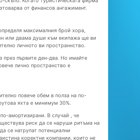
о-скъпо. Когато туристическата фирма
азтоварва от финансов ангажимент.
 определя максималния брой хора,
един или двама души към екипажа ще ви
ително личното ви пространнство.
з през първите ден-два. Но имайте
повече лично пространство е
ително повече обем в полза на по-
футова яхта е минимум 30%.
по-амортизирани. В случай , че
ъществува риск да се наруши ритъма на
 да се натрупат потенциални
аистина коректни компании, които не