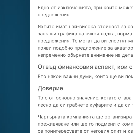
Едно от изключенията, при които может
предложения.
Яхтите имат най-висока стойност за со
запълни графика на някоя лодка, норм
предложения. Те могат да ви спестят м
появи подобно предложение за акватор
непременно обърнете внимание на детай
Отвъд финансовия аспект, кои 
Ето някои важни думи, които ще ви пом
Доверие
То е от основно значение, когато става
лесно да си грабнете куфарите и да си 
Чартърната компанията ще организира п
преживяване или ще го подмени с компр
се поинтересувате от неговия опит и к