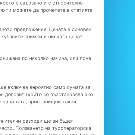
което е свързано и с относително
 яхти можете да прочетете в статията
дното предложение. Цената е основен
 хубавите снимки и ниската цена?
понижена по няколко начина, или поне
 ще включва вероятно само сумата за
ен депозит (който се възстановява ако
о за яхтата, пристанищни такси,
лнителни разходи ще ви бъдат
 място. Ползването на туроператорска