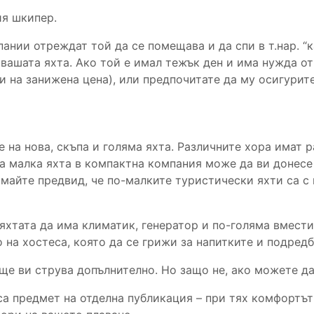
ия шкипер.
ании отреждат той да се помещава и да спи в т.нар. “
ашата яхта. Ако той е имал тежък ден и има нужда от
и на занижена цена), или предпочитате да му осигурит
е на нова, скъпа и голяма яхта. Различните хора имат 
на малка яхта в компактна компания може да ви донесе
имайте предвид, че по-малките туристически яхти са с
хтата да има климатик, генератор и по-голяма вмести
на хостеса, която да се грижи за напитките и подредб
ще ви струва допълнително. Но защо не, ако можете да
са предмет на отделна публикация – при тях комфортът