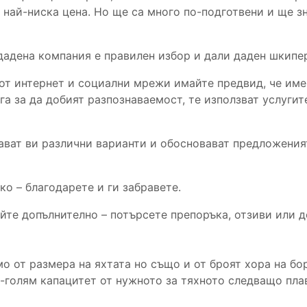
 най-ниска цена. Но ще са много по-подготвени и ще зн
дадена компания е правилен избор и дали даден шкипер
от интернет и социални мрежи имайте предвид, че им
га за да добият разпознаваемост, те използват услуги
дават ви различни варианти и обосновават предложения
ко – благодарете и ги забравете.
йте допълнително – потърсете препоръка, отзиви или д
о от размера на яхтата но също и от броят хора на бор
-голям капацитет от нужното за тяхното следващо плав