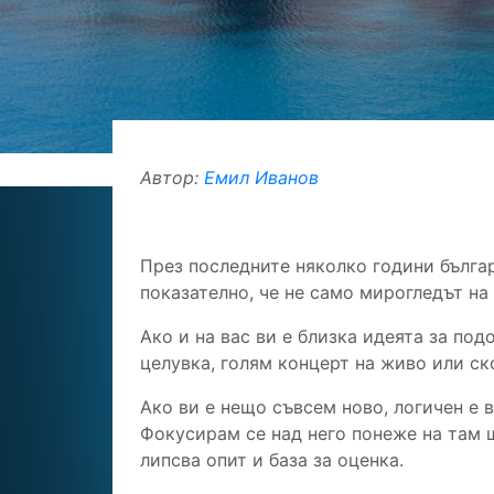
Автор:
Емил Иванов
През последните няколко години българ
показателно, че не само мирогледът на
Ако и на вас ви е близка идеята за под
целувка, голям концерт на живо или ск
Ако ви е нещо съвсем ново, логичен е 
Фокусирам се над него понеже на там 
липсва опит и база за оценка.