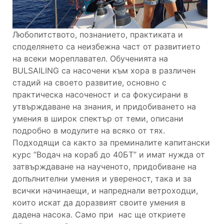
Любопитството, познанието, практиката и
споделянето са неизбежна част от развитието
на всеки мореплавател. Обученията на
BULSAILING са насочени към хора в различен
стадий на своето развитие, основно с
практическа насоченост и са фокусирани в
утвърждаване на знания, и придобиването на
умения в широк спектър от теми, описани
подробно в модулите на всяко от тях.
Подходящи са както за преминалите капитански
курс “Водач на кораб до 40БТ” и имат нужда от
затвърждаване на наученото, придобиване на
допълнителни умения и увереност, така и за
всички начинаещи, и напреднали ветроходци,
които искат да доразвият своите умения в
дадена насока. Само при нас ще откриете